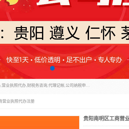
一站式服务贵州贵阳、仁怀、茅台镇公司注册代办,营业执照代办,财税务咨询,代理记帐,公司纳税申报,公司税务及手续的申请、并协助办理验资、审计、税审、工商年检等主要从事工商注册、纳税服务、会计服务、进出口权证办理服务 、管理咨询等方面的业务。
工商营业执照代办注册
贵阳南明区工商营