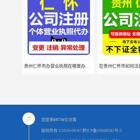
贵州仁怀市办营业执照在哪里办理？时间要多久？
您是第
69716
位访客
版权所有 ©2026-08-07
黔ICP备19008592号-2