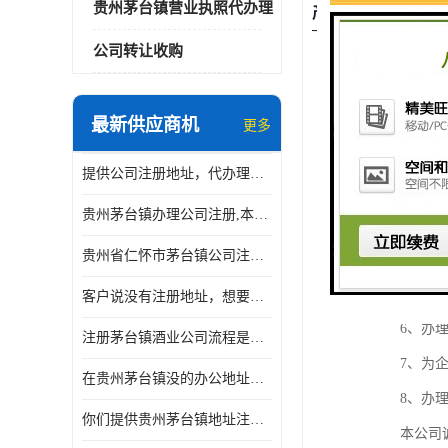
贵州茅台镇营业执照代办理
产品描述
公司转让收购
贵州乾账房
资、审计、
最新供应商机
更多
　　1、办
提供公司注册地址，代办理贵州茅台镇酒业公司营业执照
　　2、进出
贵州茅台镇办理公司注册,本人无需到场,办理时间快至当天
　　3、税
贵州省仁怀市茅台镇公司注册要满足什么条件？时间要多久？
　　4、食
　　5、办
客户说没有注册地址，想要在贵州贵阳南明区注册公司执照
　　6、办理
注册茅台镇酒业公司流程是什么?要不要本人到场？
　　7、为企
在贵州茅台镇没的办公地址，怎么注册酒业公司或者酒厂呢？
　　8、办理
你们提供贵州茅台镇地址注册公司，后期会不会地址异常？
　　本公司