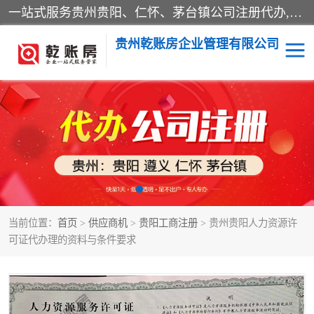
一站式服务贵州贵阳、仁怀、茅台镇公司注册代办,营业执照代办,财税务咨询,代理记帐,公司纳税申报,公司税务及手续的申请、并协助办理验资、审计、税审、工商年检等主要从事工商注册、纳税服务、会计服务、进出口权证办理服务 、管理咨询等方面的业务。
贵州乾账房企业管理有限公司
贵阳工商注册
贵阳工商变更
仁怀公司注册
贵州茅台镇公司注册
仁怀工商变更
贵州茅台镇公司变更
当前位置：
首页
>
供应商机
>
贵阳工商注册
> 贵州贵阳人力资源许
贵州茅台镇公司注销
贵阳公司注册
可证代办理的资料与条件要求
贵州营业执照代办理
贵州仁怀营业执照代办理
贵州茅台镇营业执照代办
公司转让收购