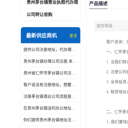
贵州茅台镇营业执照代办理
产品描述
公司转让收购
服务等级
最新供应商机
更多
客户咨询：
提供公司注册地址，代办理贵州茅台镇酒业公司营业执照
一、仁怀茅
贵州茅台镇办理公司注册,本人无需到场,办理时间快至当天
1. 当我
2. 注册公
贵州省仁怀市茅台镇公司注册要满足什么条件？时间要多久？
3. 全体投
客户说没有注册地址，想要在贵州贵阳南明区注册公司执照
4. 租赁
注册茅台镇酒业公司流程是什么?要不要本人到场？
在贵州茅台镇没的办公地址，怎么注册酒业公司或者酒厂呢？
二、仁怀茅
你们提供贵州茅台镇地址注册公司，后期会不会地址异常？
1.-
我们要快