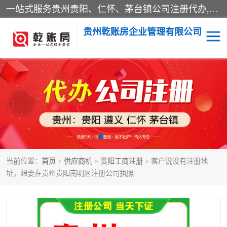
一站式服务贵州贵阳、仁怀、茅台镇公司注册代办,营业执照代办,财税务咨询,代理记帐,公司纳税申报,公司税务及手续的申请、并协助办理验资、审计、税审、工商年检等主要从事工商注册、纳税服务、会计服务、进出口权证办理服务 、管理咨询等方面的业务。
贵州乾账房企业管理有限公司
贵阳工商注册
贵阳工商变更
仁怀公司注册
贵州茅台镇公司注册
仁怀工商变更
贵州茅台镇公司变更
当前位置：
首页
>
供应商机
>
贵阳工商注册
> 客户说没有注册地
贵州茅台镇公司注销
贵阳公司注册
址，想要在贵州贵阳南明区注册公司执照
贵州营业执照代办理
贵州仁怀营业执照代办理
贵州茅台镇营业执照代办
公司转让收购