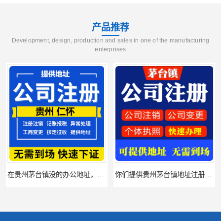
产品推荐
Development, design, production and sales in one of the manufacturing
enterprises
在贵州茅台镇没的办公地址，怎么注册酒业公司或者酒厂呢？
你们提供贵州茅台镇地址注册公司，后期会不会地址异常？