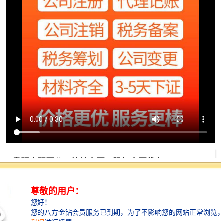
理
贵阳南明区公司地址变更，股权变更代办
视频标签:
视频简介: