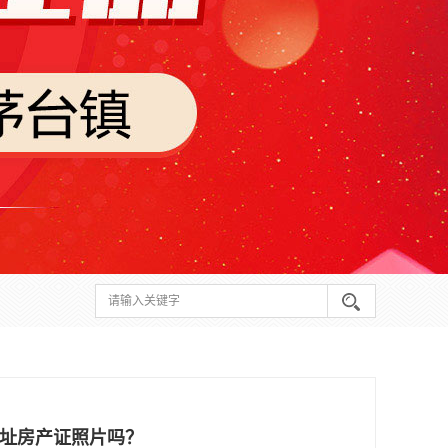
址房产证照片吗？