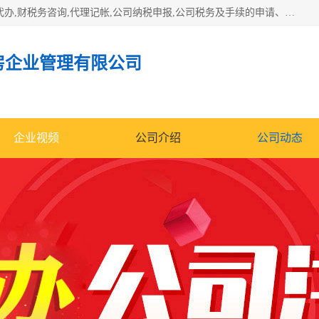
一站式服务贵州贵阳、仁怀、茅台镇公司注册代办,营业执照代办,财税务咨询,代理记帐,公司纳税申报,公司税务及手续的申请、并协助办理验资、审计、税审、工商年检等主要从事工商注册、纳税服务、会计服务、进出口权证办理服务 、管理咨询等方面的业务。
房企业管理有限公司
企业视频
公司介绍
公司动态