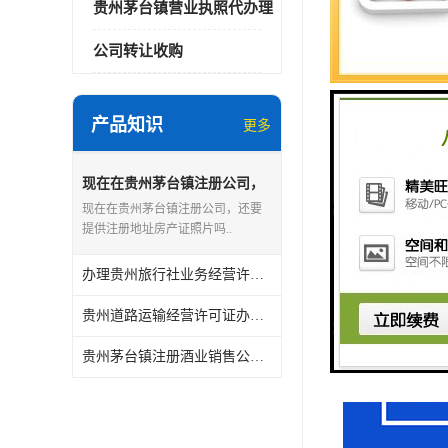
贵州茅台镇营业执照代办理
那还不是随便写
公司转让收购
产品知识
更多
现在在贵州茅台镇注册公司，
还要提供注册地址房产证照片
现在在贵州茅台镇注册公司，还要
吗？
提供注册地址房产证照片吗..
办理贵州旅行社业务经营许可证所需材料、具体要求与申请步骤
贵州道路运输经营许可证办理条件与办理流程是怎么样的?
贵州茅台镇注册酒业销售公司在哪里办理，要准备哪些资料？