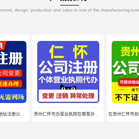
ment, design, production and sales in one of the manufacturing ent
你们提供贵州茅台镇地址注册公司，后期会不会地址异常？
贵州仁怀市办营业执照在哪里办理？时间要多久？