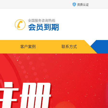
资质认证
全国服务咨询热线:
会员到期
客户案例
联系方式