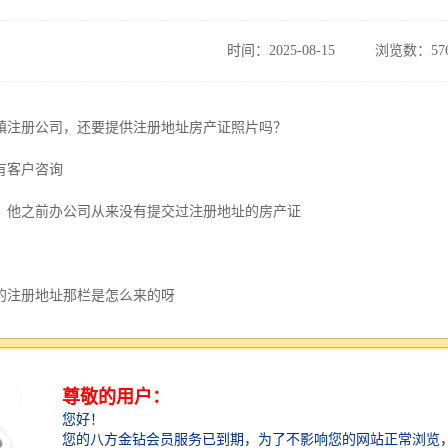
时间：2025-08-15
浏览数：57
镇注册公司，还要提供注册地址房产证照片吗？
有客户咨询
，他之前办公司从来没有提交过注册地址的房产证
的注册地址那栏是怎么来的呀
房合同就可以
不搭配房产证明
明你的注册地址在那个地方吗？