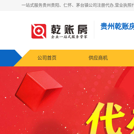
贵州乾账
公司首页
供应商机